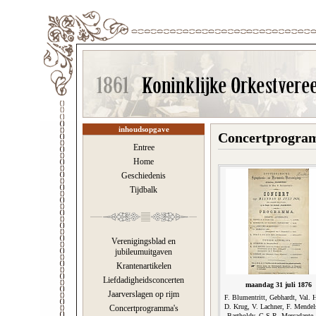
inhoudsopgave
Concertprogram
Entree
Home
Geschiedenis
Tijdbalk
Verenigingsblad en
jubileumuitgaven
Krantenartikelen
Liefdadigheidsconcerten
maandag 31 juli 1876
Jaarverslagen op rijm
F. Blumentritt, Gebhardt, Val.
D. Krug, V. Lachner, F. Mendel
Concertprogramma's
Bartholdy, G.S.R. Mercadante,