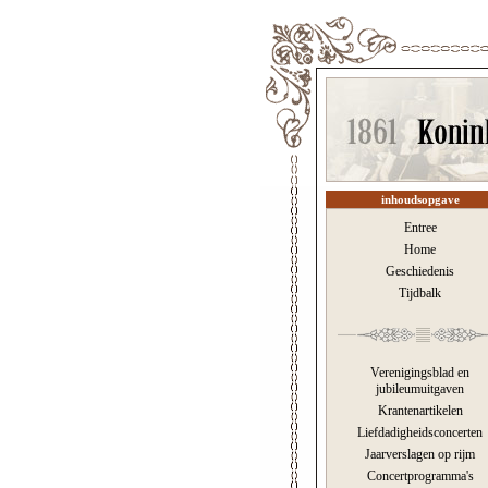
inhoudsopgave
Entree
Home
Geschiedenis
Tijdbalk
Verenigingsblad en
jubileumuitgaven
Krantenartikelen
Liefdadigheidsconcerten
Jaarverslagen op rijm
Concertprogramma's