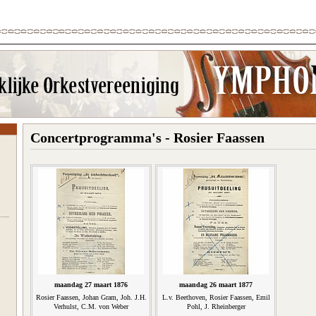
Concertprogramma's - Rosier Faassen
maandag 27 maart 1876
maandag 26 maart 1877
Rosier Faassen, Johan Gram, Joh. J.H.
L.v. Beethoven, Rosier Faassen, Emil
Verhulst, C.M. von Weber
Pohl, J. Rheinberger