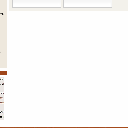
ten
n