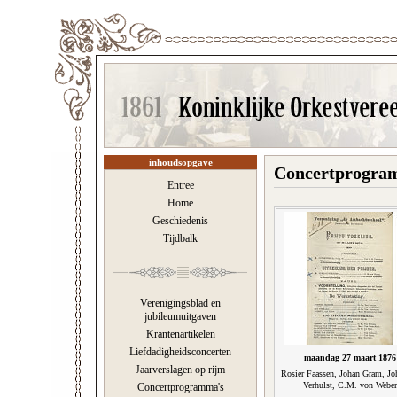
inhoudsopgave
Concertprogra
Entree
Home
Geschiedenis
Tijdbalk
Verenigingsblad en
jubileumuitgaven
Krantenartikelen
Liefdadigheidsconcerten
maandag 27 maart 1876
Jaarverslagen op rijm
Rosier Faassen, Johan Gram, Jo
Verhulst, C.M. von Weber
Concertprogramma's