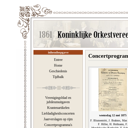
inhoudsopgave
Concertprogramm
Entree
Home
Geschiedenis
Tijdbalk
Verenigingsblad en
jubileumuitgaven
Krantenartikelen
Liefdadigheidsconcerten
woensdag 12 mei 1875
Jaarverslagen op rijm
F. Blumentritt, J. Brahms, Max
F. Hiller, H. Hofmann, F.
Concertprogramma's
Mendelssohn-Bartholdy, F. Sch