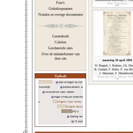
Foto's
Rob. Schumann
Geluidsopnamen
Notulen en overige documenten
Gastenboek
Colofon
Gerelateerde sites
Over de initiatiefnemer van
deze site
maandag 30 april 1894
W. Bargiel, J. Brahms, Ch. Dav
B. Godard, F. Hiller, F. von Hol
J. Massenet, F. Mendelssoh
Tijdbalk
Bartholdy, W.A. Mozart, W.F
Nicolaï, H. Purcell