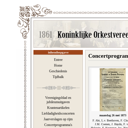
inhoudsopgave
Concertprogra
Entree
Home
Geschiedenis
Tijdbalk
Verenigingsblad en
jubileumuitgaven
Krantenartikelen
Liefdadigheidsconcerten
maandag 26 mei 1873
Jaarverslagen op rijm
F. Abt, L.v. Beethoven, F. Ch
J.M. Coenen, J. Haydn, F. 
Concertprogramma's
Holstein, F. Krommer, Jos. Nes