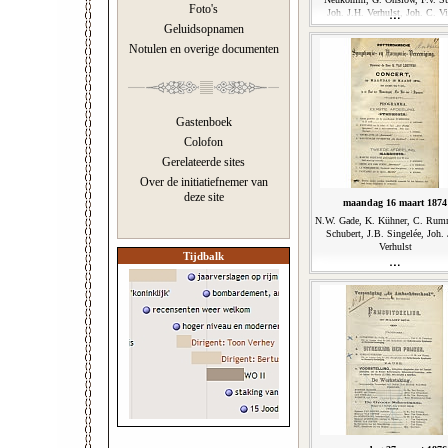
Foto's
Joh. J.H. Verhulst, Joh. C. Vi
Geluidsopnamen
Notulen en overige documenten
Gastenboek
Colofon
Gerelateerde sites
Over de initiatiefnemer van
deze site
maandag 16 maart 1874
N.W. Gade, K. Kühner, C. Rumm
Schubert, J.B. Singelée, Joh. 
Verhulst
Tijdbalk