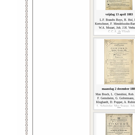
vrijdag 13 april 1883
L.F. Brandts Buys, R. Hol, 
Kretschmer, F. Mendelssohn-Bar
W.A. Mozart, Joh. J.H. Verhu
C.C.A. de Vliegh
maandag 2 december 188
Max Bruch, L. Cherubini, Rob. 
F. Gernsheim, G. Goltermann,
Klughardt, D. Popper, A. Rubin
L. Schnitzler, Max Stange, Joh
Verhulst