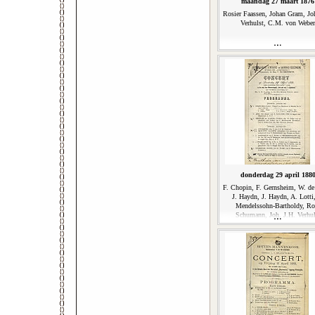
maandag 27 maart 1876
Rosier Faassen, Johan Gram, Jo
Verhulst, C.M. von Weber
donderdag 29 april 188
F. Chopin, F. Gernsheim, W. de
J. Haydn, J. Haydn, A. Lotti,
Mendelssohn-Bartholdy, Ro
Schumann, Joh. J.H. Verhul