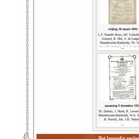
vrijdag 30 maart 1894
L.F. Brandts Buys, Alf. Czibulk
Gounod, R. Hol, S. de Lange
Mendelssohn-Bartholdy, Th. Ve
Joh. J.H. Verhulst, C.C.A. de V
C.M. von Weber, S.A. Zimme
maandag 9 december 193
Th. Dubois, J. Hook, R. Leverid
Mendelssohn-Bartholdy, W.A. M
H. Purcell, Joh. J.H. Verhul