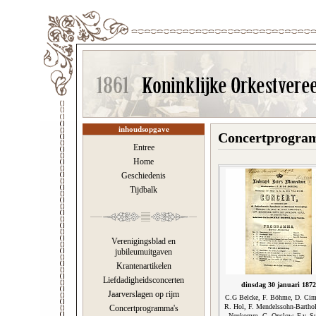
inhoudsopgave
Concertprogramm
Entree
Home
Geschiedenis
Tijdbalk
Verenigingsblad en
jubileumuitgaven
Krantenartikelen
Liefdadigheidsconcerten
dinsdag 30 januari 1872
Jaarverslagen op rijm
C.G Belcke, F. Böhme, D. Cim
R. Hol, F. Mendelssohn-Barthol
Concertprogramma's
Neukomm, G. Onslow, F.v. S