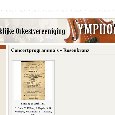
Concertprogramma's - Rosenkranz
dinsdag 25 april 1871
E. Bach, T. Döhler, J. Haydn, K.G.
Reissiger, Rosenkranz, S. Thalberg,
Titll