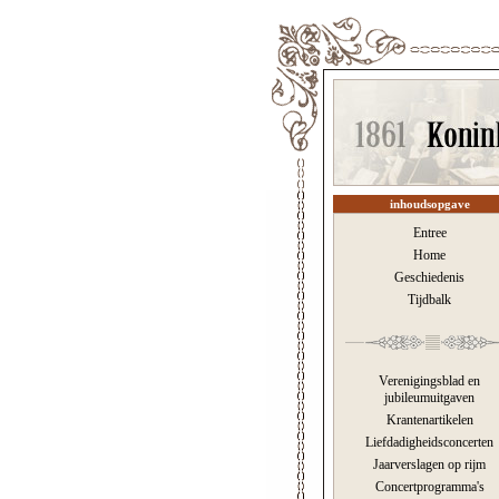
inhoudsopgave
Entree
Home
Geschiedenis
Tijdbalk
Verenigingsblad en
jubileumuitgaven
Krantenartikelen
Liefdadigheidsconcerten
Jaarverslagen op rijm
Concertprogramma's