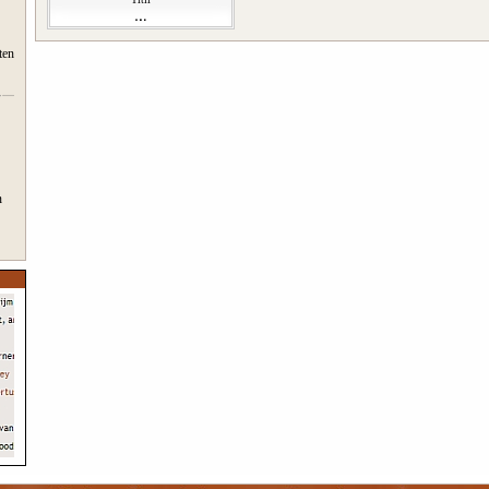
ten
n