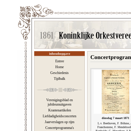
inhoudsopgave
Concertprogram
Entree
Home
Geschiedenis
Tijdbalk
Verenigingsblad en
jubileumuitgaven
Krantenartikelen
Liefdadigheidsconcerten
dinsdag 7 maart 1871
Jaarverslagen op rijm
L.v. Beethoven, F. Böhme, 
Franchomme, F. Mendelsso
Concertprogramma's
Bartholdy, G. Meyerbeer, A.