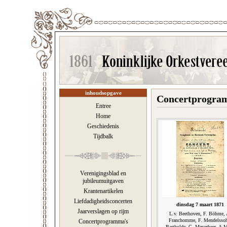
inhoudsopgave
Concertprogra
Entree
Home
Geschiedenis
Tijdbalk
Verenigingsblad en
jubileumuitgaven
Krantenartikelen
Liefdadigheidsconcerten
dinsdag 7 maart 1871
Jaarverslagen op rijm
L.v. Beethoven, F. Böhme, 
Franchomme, F. Mendelsso
Concertprogramma's
Bartholdy, G. Meyerbeer, A.