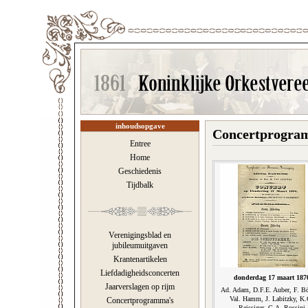
inhoudsopgave
Concertprogram
Entree
Home
Geschiedenis
Tijdbalk
Verenigingsblad en
jubileumuitgaven
Krantenartikelen
Liefdadigheidsconcerten
donderdag 17 maart 187
Jaarverslagen op rijm
Ad. Adam, D.F.E. Auber, F. B
Val. Hamm, J. Labitzky, K.
Concertprogramma's
Reissiger, G.A. Rossini