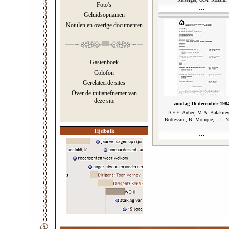
Foto's
Geluidsopnamen
Notulen en overige documenten
Gastenboek
Colofon
Gerelateerde sites
Over de initiatiefnemer van
deze site
zondag 16 december 198
D.F.E. Auber, M.A. Balakirev
Bottessini, B. Molique, J.L. N
Tijdbalk