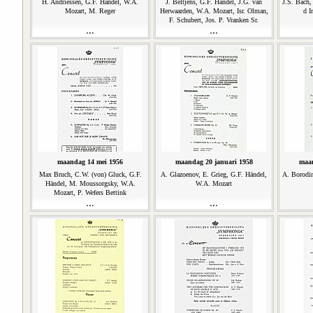
H. Andriessen, G.F. Händel, W.A.
J. Beltjens, G.F. Händel, J.G. van
J.S. Bach,
Mozart, M. Reger
Herwaarden, W.A. Mozart, Isr. Olman,
d I
F. Schubert, Jos. P. Vranken Sr.
maandag 14 mei 1956
maandag 20 januari 1958
maan
Max Bruch, C.W. (von) Gluck, G.F.
A. Glazoenov, E. Grieg, G.F. Händel,
A. Borodin
Händel, M. Moussorgsky, W.A.
W.A. Mozart
Mozart, P. Wefers Bettink