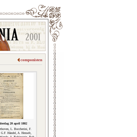
componisten
derdag 20 april 1882
thoven, L. Boccherini, F.
 G.F. Händel, A. Henselt,
rlando, A. Rubinstein, Rob.