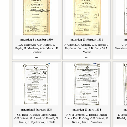
maandag 8 december 1930
maandag 23 februari 1931
m
L.v. Beethoven, G.F. Händel, J.
F. Chopin, A. Compra, G.F. Händel, J.
C. F
Haydn, H. Marchner, W.A. Mozart, F.
Haydn, A. Lortzing, J.B. Lully, W.A.
Mendelsso
Schubert
Mozart
maandag 5 februari 1934
maandag 23 april 1934
ma
J.S. Bach, P. Egaud, Ernest Gillet,
F.N. Ir. Beukers, J. Brahms, Maude
L. Bocc
G.F. Händel, G. Pierné, H. Purcell, G.
Crashe Day, E. Grieg, G.F. Händel, O.
Händel, 
Torelli, P. Tsjaikovski, H. Wolf
Nicolaï, Joh. S. Svendsen