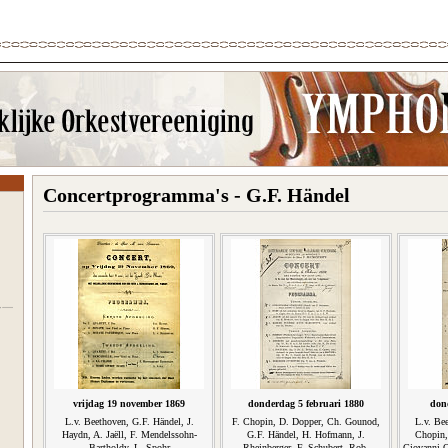
Concertprogramma's - G.F. Händel
vrijdag 19 november 1869
donderdag 5 februari 1880
don
L.v. Beethoven, G.F. Händel, J.
F. Chopin, D. Dopper, Ch. Gounod,
L.v. Bee
Haydn, A. Jaëll, F. Mendelssohn-
G.F. Händel, H. Hofmann, J.
Chopin,
Bartholdy, L. Spohr
Rheinberger, F. Schubert, Rob.
Giovanni O