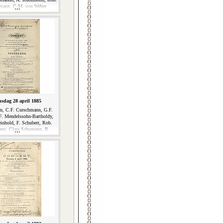
mann, C.M. von Weber
nsdag 28 april 1885
n, C.F. Curschmann, G.F.
F. Mendelssohn-Bartholdy,
nhold, F. Schubert, Rob.
nn, Clara Schumann, R.
Volkman