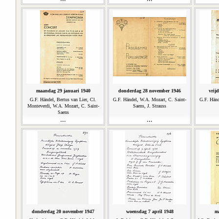
maandag 29 januari 1940
donderdag 28 november 1946
vrij
G.F. Händel, Bertus van Lier, Cl.
G.F. Händel, W.A. Mozart, C. Saint-
G.F. Händ
Monteverdi, W.A. Mozart, C. Saint-
Saens, J. Strauss
Saens
donderdag 20 november 1947
woensdag 7 april 1948
m