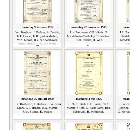
maandag 9 februari 1914
maandag 22 november 1915
maand
Joh. Berghout, J. Brahms, A. Dvořák,
L.v. Beethoven, G.F. Händel, F.
J.S. Bac
G.F. Händel, G.B. (padre) Martini,
Mendelssohn-Bartholdy, F. Schubert,
Händel,
W.A. Mozart, H.v. Nieuwenhoven,
Rich. Strauss, H. Wolf
Mendels
Rich. Strauss, C.M. von Weber
Sa
maandag 26 januari 1920
maandag 3 mei 1926
maand
L.v. Beethoven, J. Brahms, C.W. (von)
C.Ph. E. Bach, G.F. Händel, W.A.
C.W. (vo
Gluck, G.F. Händel, W.A. Mozart,
Mozart, J. Odé, C. Saint-Saens, Rob.
Lortzing,
Rich. Strauss, R. Wagner
Schumann, H. Wieniawski
G. Meyerb