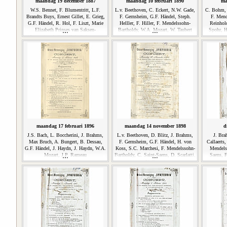
maandag 19 december 1887
maandag 10 februari 1890
ma
W.S. Bennet, F. Blumentritt, L.F.
L.v. Beethoven, C. Eckert, N.W. Gade,
C. Bohm, 
Brandts Buys, Ernest Gillet, E. Grieg,
F. Gernsheim, G.F. Händel, Steph.
F. Mend
G.F. Händel, R. Hol, F. Liszt, Marie
Helller, F. Hiller, F. Mendelssohn-
Reinhold
Elizabeth Prinses van Saksen-
Bartholdy, W.A. Mozart, W. Taubert
Spohr, H
Meiningen, J. Raff, Rob. Schumann,
Jan G. Striening
maandag 17 februari 1896
maandag 14 november 1898
d
J.S. Bach, L. Boccherini, J. Brahms,
L.v. Beethoven, D. Blitz, J. Brahms,
J. Bra
Max Bruch, A. Bungert, B. Dessau,
F. Gernsheim, G.F. Händel, H. von
Callaerts
G.F. Händel, J. Haydn, J. Haydn, W.A.
Koss, S.C. Marchesi, F. Mendelssohn-
Mendels
Mozart, J.P. Rameau
Bartholdy, C. Saint-Saens, D. Scarlatti,
Saens, F
C. Tausig