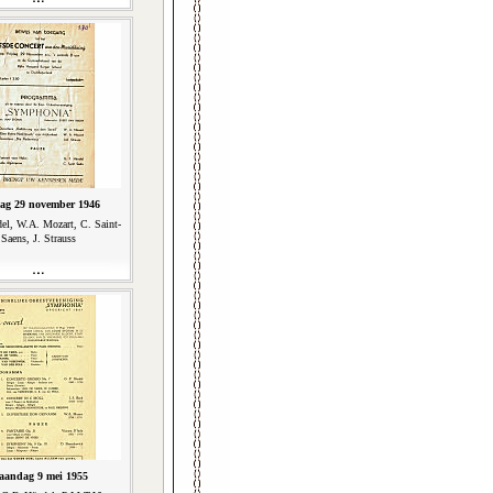
dag 29 november 1946
el, W.A. Mozart, C. Saint-
Saens, J. Strauss
aandag 9 mei 1955