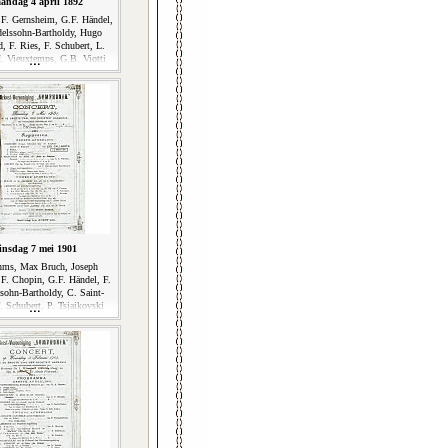
andag 4 april 1892
F. Gernsheim, G.F. Händel,
elssohn-Bartholdy, Hugo
, F. Ries, F. Schubert, L.
. Vieuxtemps, G.B. Viotti
insdag 7 mei 1901
hms, Max Bruch, Joseph
, F. Chopin, G.F. Händel, F.
sohn-Bartholdy, C. Saint-
. Schubert, P. Tsjaikovski