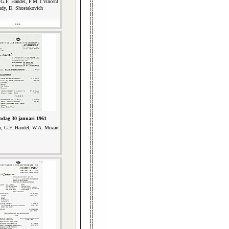
 G.F. Händel, P.M.T.Vincent
ndy, D. Shostakovich
dag 30 januari 1961
, G.F. Händel, W.A. Mozart