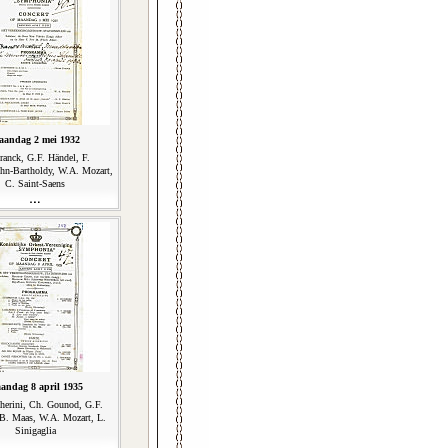
aandag 2 mei 1932
ranck, G.F. Händel, F.
hn-Bartholdy, W.A. Mozart,
C. Saint-Saens
andag 8 april 1935
herini, Ch. Gounod, G.F.
B. Maas, W.A. Mozart, L.
Sinigaglia