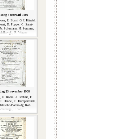
sdag 3 februari 1904
oven, E. Bossi, G.F. Händel,
art, D. Popper, C. Saint-
ob. Schumann, H. Sommer,
sjaikovski, R. Wagner
ag 23 november 1908
t, C. Bohm, J. Brahms, F.
F. Händel, E. Humperdinck,
elssohn-Bartholdy, Rob.
chumann, H. Wolf