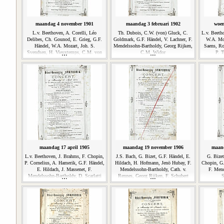
maandag 4 november 1901
maandag 3 februari 1902
woen
L.v. Beethoven, A. Corelli, Léo
Th. Dubois, C.W. (von) Gluck, C.
L.v. Beeth
Delibes, Ch. Gounod, E. Grieg, G.F.
Goldmark, G.F. Händel, V. Lachner, F.
W.A. Moz
Händel, W.A. Mozart, Joh. S.
Mendelssohn-Bartholdy, Georg Rijken,
Saens, R
Svendsen, H. Vieuxtemps, C.M. von
C.M. Widor
P. T
Weber
maandag 17 april 1905
maandag 19 november 1906
maand
L.v. Beethoven, J. Brahms, F. Chopin,
J.S. Bach, G. Bizet, G.F. Händel, E.
G. Bize
P. Cornelius, A. Hamerik, G.F. Händel,
Hildach, H. Hofmann, Jenö Hubay, F.
Chopin, G.
E. Hildach, J. Massenet, F.
Mendelssohn-Bartholdy, Cath. v.
F. Mend
Mendelssohn-Bartholdy, D. Scarlatti
Rennes, Georg Rijken, F. Schubert
S