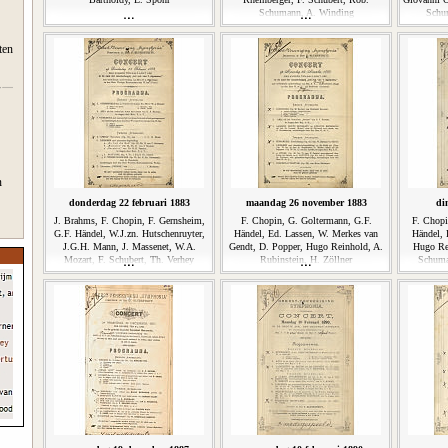
Schumann, A. Winding
Schu
ten
n
donderdag 22 februari 1883
maandag 26 november 1883
di
J. Brahms, F. Chopin, F. Gernsheim,
F. Chopin, G. Goltermann, G.F.
F. Chopi
G.F. Händel, W.J.zn. Hutschenruyter,
Händel, Ed. Lassen, W. Merkes van
Händel, 
J.G.H. Mann, J. Massenet, W.A.
Gendt, D. Popper, Hugo Reinhold, A.
Hugo Rei
Mozart, F. Schubert, Th. Verhey
Rubinstein, H. Zöllner
Schuma