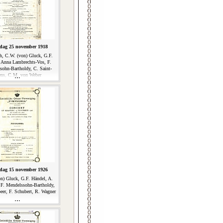
ag 25 november 1918
h, C.W. (von) Gluck, G.F.
 Anna Lambrechts-Vos, F.
sohn-Bartholdy, C. Saint-
ens, C.M. von Weber
ag 15 november 1926
n) Gluck, G.F. Händel, A.
 F. Mendelssohn-Bartholdy,
eer, F. Schubert, R. Wagner