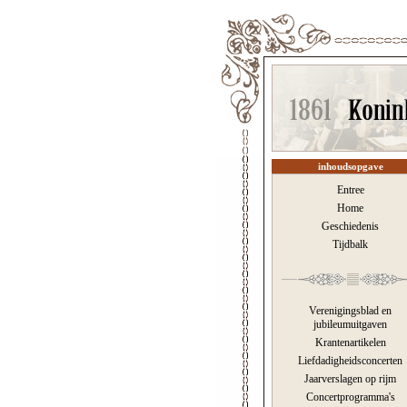
inhoudsopgave
Entree
Home
Geschiedenis
Tijdbalk
Verenigingsblad en
jubileumuitgaven
Krantenartikelen
Liefdadigheidsconcerten
Jaarverslagen op rijm
Concertprogramma's