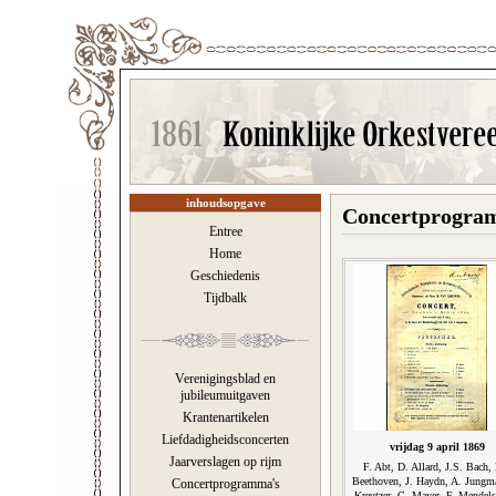
inhoudsopgave
Concertprogram
Entree
Home
Geschiedenis
Tijdbalk
Verenigingsblad en
jubileumuitgaven
Krantenartikelen
Liefdadigheidsconcerten
vrijdag 9 april 1869
Jaarverslagen op rijm
F. Abt, D. Allard, J.S. Bach, 
Beethoven, J. Haydn, A. Jungm
Concertprogramma's
Kreutzer, C. Mayer, F. Mendel