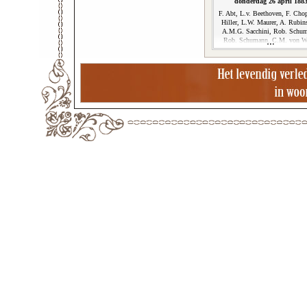
donderdag 26 april 188
F. Abt, L.v. Beethoven, F. Chop
Hiller, L.W. Maurer, A. Rubins
A.M.G. Sacchini, Rob. Schu
Rob. Schumann, C.M. von W