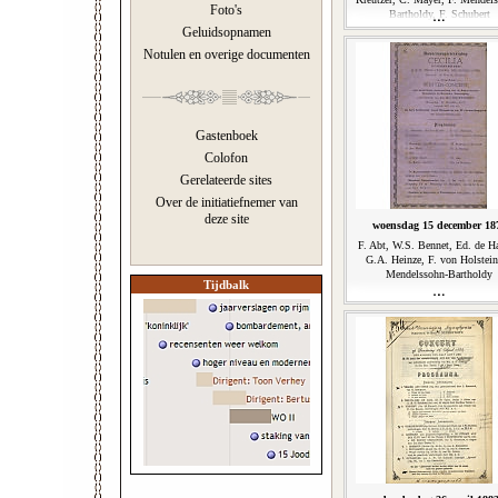
Foto's
Bartholdy, F. Schubert
Geluidsopnamen
Notulen en overige documenten
Gastenboek
Colofon
Gerelateerde sites
Over de initiatiefnemer van
deze site
woensdag 15 december 18
F. Abt, W.S. Bennet, Ed. de Ha
G.A. Heinze, F. von Holstein
Mendelssohn-Bartholdy
Tijdbalk