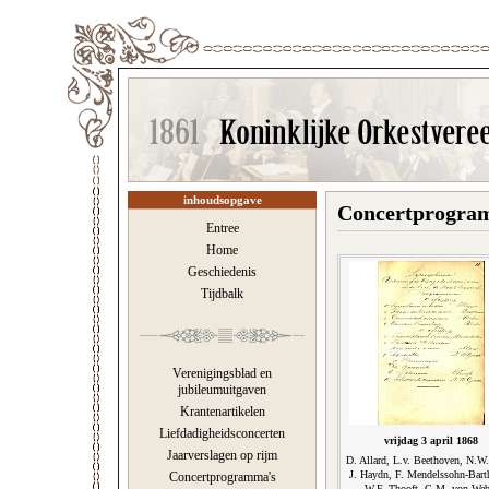
inhoudsopgave
Concertprogram
Entree
Home
Geschiedenis
Tijdbalk
Verenigingsblad en
jubileumuitgaven
Krantenartikelen
Liefdadigheidsconcerten
vrijdag 3 april 1868
Jaarverslagen op rijm
D. Allard, L.v. Beethoven, N.W
J. Haydn, F. Mendelssohn-Bart
Concertprogramma's
W.F. Thooft, C.M. von Web