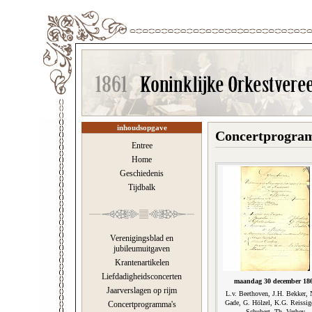
inhoudsopgave
Concertprogram
Entree
Home
Geschiedenis
Tijdbalk
Verenigingsblad en
jubileumuitgaven
Krantenartikelen
Liefdadigheidsconcerten
maandag 30 december 18
Jaarverslagen op rijm
L.v. Beethoven, J.H. Bekker,
Gade, G. Hölzel, K.G. Reissige
Concertprogramma's
Schubert, Th. Verhey