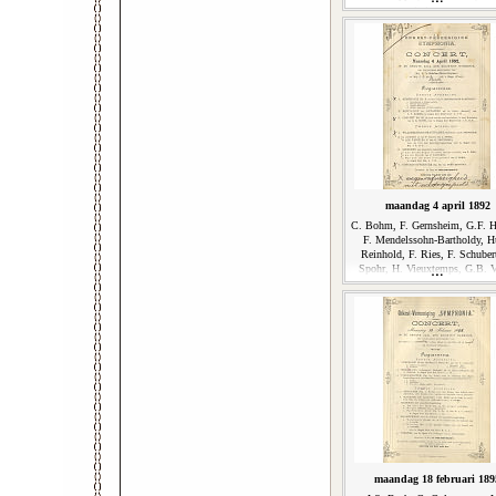
Schumann
maandag 4 april 1892
C. Bohm, F. Gernsheim, G.F. H
F. Mendelssohn-Bartholdy, 
Reinhold, F. Ries, F. Schuber
Spohr, H. Vieuxtemps, G.B. V
maandag 18 februari 189