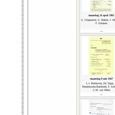
maandag 24 april 1961
G. Charpentier, G. Mahler, J. M
F. Schubert
maandag 8 mei 1967
L.v. Beethoven, Ed. Elgar, 
Mendelssohn-Bartholdy, F. Sch
C.M. von Weber