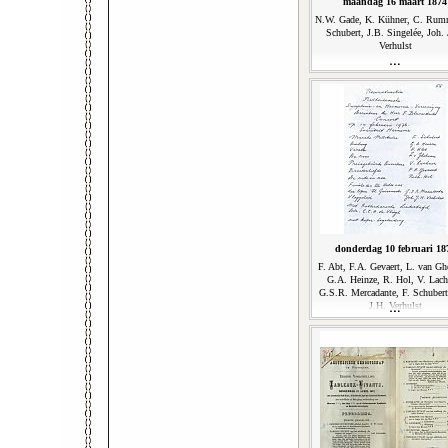
maandag 16 maart 1874
N.W. Gade, K. Kühner, C. Rumm
Schubert, J.B. Singelée, Joh. 
Verhulst
donderdag 10 februari 18
F. Abt, F.A. Gevaert, L. van Gh
G.A. Heinze, R. Hol, V. Lach
G.S.R. Mercadante, F. Schubert
J.H. Verhulst