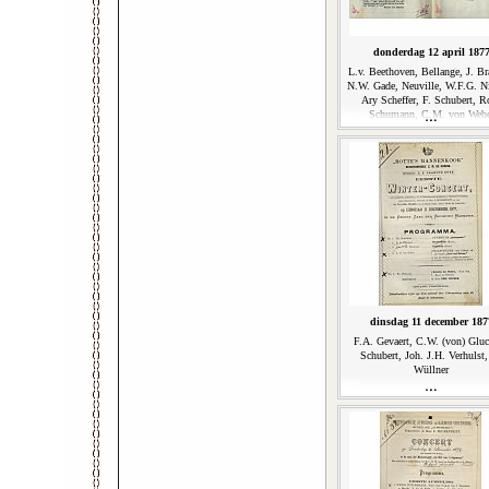
donderdag 12 april 187
L.v. Beethoven, Bellange, J. B
N.W. Gade, Neuville, W.F.G. Ni
Ary Scheffer, F. Schubert, R
Schumann, C.M. von Webe
dinsdag 11 december 187
F.A. Gevaert, C.W. (von) Gluc
Schubert, Joh. J.H. Verhulst,
Wüllner