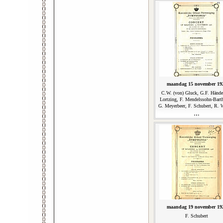
maandag 15 november 19
C.W. (von) Gluck, G.F. Hände
Lortzing, F. Mendelssohn-Bart
G. Meyerbeer, F. Schubert, R. 
maandag 19 november 19
F. Schubert