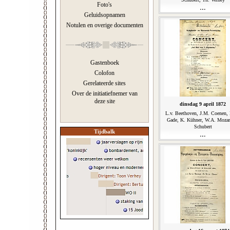
Foto's
Geluidsopnamen
Notulen en overige documenten
Gastenboek
Colofon
Gerelateerde sites
Over de initiatiefnemer van
deze site
dinsdag 9 april 1872
L.v. Beethoven, J.M. Coenen,
Gade, K. Kühner, W.A. Mozart
Schubert
Tijdbalk