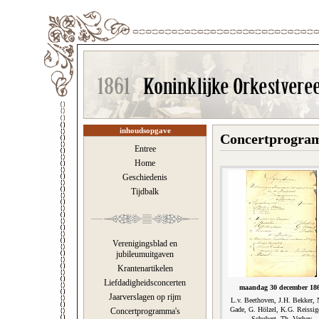
inhoudsopgave
Concertprogram
Entree
Home
Geschiedenis
Tijdbalk
Verenigingsblad en
jubileumuitgaven
Krantenartikelen
Liefdadigheidsconcerten
maandag 30 december 18
Jaarverslagen op rijm
L.v. Beethoven, J.H. Bekker,
Gade, G. Hölzel, K.G. Reissige
Concertprogramma's
Schubert, Th. Verhey