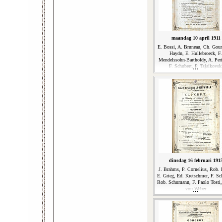
maandag 10 april 1911
E. Bossi, A. Bruneau, Ch. Goun
Haydn, E. Hullebroeck, F.
Mendelssohn-Bartholdy, A. Per
F. Schubert, P. Tsjaikovsk
dinsdag 16 februari 191
J. Brahms, P. Cornelius, Rob. 
E. Grieg, Ed. Kretschmer, F. Sc
Rob. Schumann, F. Paolo Tosti
von Weber