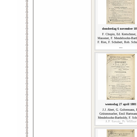
donderdag 6 november 18
F. Chopin, Ed. Kretschmer, 
Massenet, F. Mendelssohn-Bart
F. Ries, F. Schubert, Rob. Sc
woensdag 27 april 1881
J.J. Abert, G. Goltermann, F
Grützmmacher, Emil Hartmann
Mendelssohn-Bartholdy, F. Sch
A.F. Servais, Fr. Wüllner