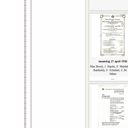
maandag 27 april 1936
Max Bruch, J. Haydn, F. Mende
Bartholdy, F. Schubert, C.M.
Weber