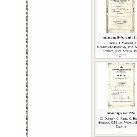
maandag 10 februari 191
J. Brahms, J. Massenet, F
Mendelssohn-Bartholdy, W.A. M
F. Schubert, Rich. Strauss, Jo
Svendsen
maandag 5 mei 1924
Cl. Debussy, G. Fauré, G. Hue
Schubert, C.M. von Weber, Jul
Zagwijn