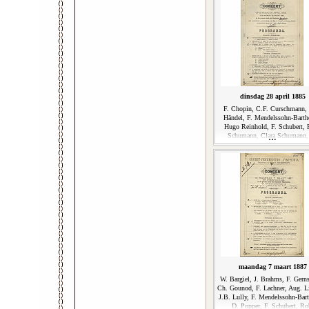
dinsdag 28 april 1885
F. Chopin, C.F. Curschmann,
Händel, F. Mendelssohn-Barth
Hugo Reinhold, F. Schubert, 
Schumann, Clara Schumann,
Volkman
maandag 7 maart 1887
W. Bargiel, J. Brahms, F. Gern
Ch. Gounod, F. Lachner, Aug. L
J.B. Lully, F. Mendelssohn-Bart
D. Popper, F. Schubert, Ro